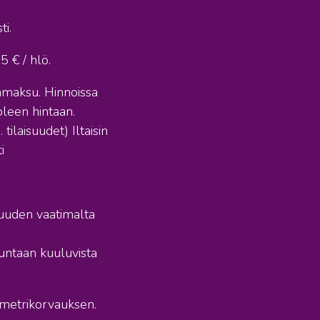
i.
 € / hlö.
sämaksu. Hinnoissa
oleen hintaan.
ilaisuudet) Iltaisin
i
isuuden vaatimalta
kuntaan kuuluvista
metrikorvauksen.