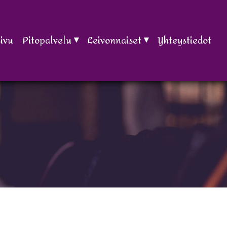
ivu
Pitopalvelu
Leivonnaiset
Yhteystiedot
Juhlamenu 1
Täytekakut
Juhlamenu 2
Voileipäkakut
Juhlamenu 3
Hinnasto
Lohikeitto
Lahjakortti
Saunaillan tarjoilut
Salaatit
Kiusaukset
Kahvitukset