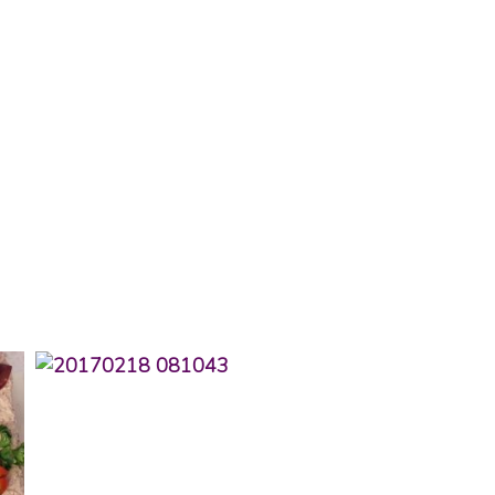
Kokouspaketit
Aamupalapaketti
Puolipäiväpaketti
Päiväpaketti
Kristiinan Salonki
Lahjakortti
Blinit