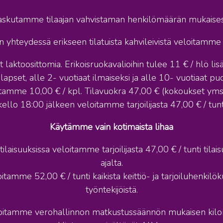
askutamme tilaajan vahvistaman henkilömäärän mukaisest
 yhteydessä erikseen tilatuista kahvileivistä veloitamme 5
aktoosittomia. Erikoisruokavalioihin tulee 11 € / hlö li
apset, alle 2- vuotiaat ilmaiseksi ja alle 10- vuotiaat pu
itamme 10,00 € / kpl. Tilavuokra 47,00 € (kokoukset yms. t
kello 18:00 jälkeen veloitamme tarjoilijasta 47,00 € / tunt
Käytämme vain kotimaista lihaa
laisuuksissa veloitamme tarjoilijasta 47,00 € / tunti tila
ajalta.
itamme 52,00 € / tunti kaikista keittiö- ja tarjoiluhenkilö
työntekijöistä.
eloitamme verohallinnon matkustussäännön mukaisen kilo