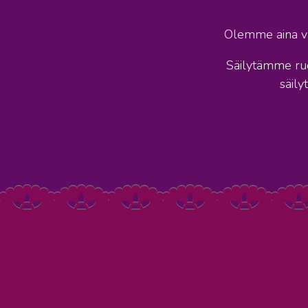
Olemme aina va
Säilytämme ruok
säily