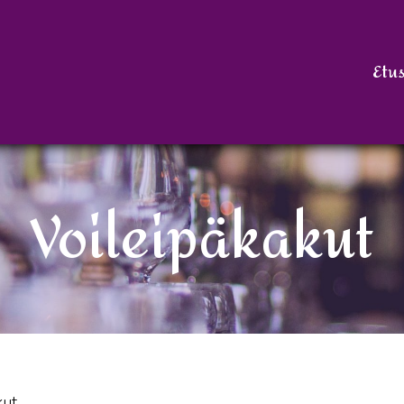
Etus
Voileipäkakut
kut