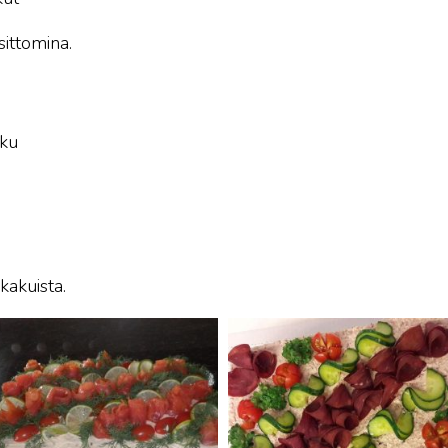
sittomina.
kku
kakuista.