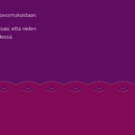
oivomuksistaan.
asi, että niiden
dessä.