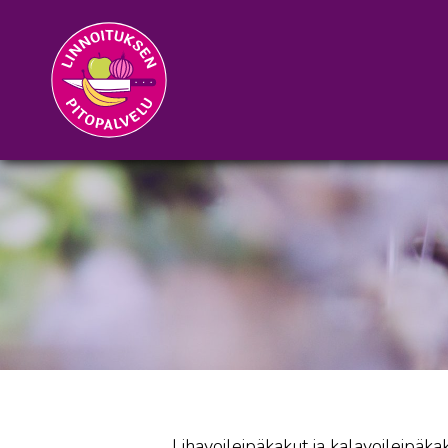
Lihavoileipäkakut ja kalavoileipäka