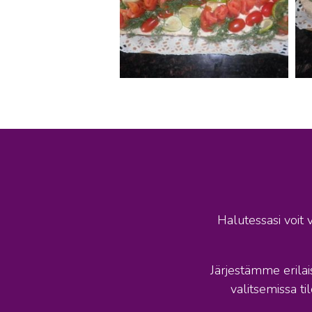
Halutessasi voit 
Järjestämme erila
valitsemissa ti