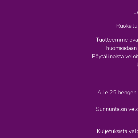
L
Ruokailun
Tuotteemme ovat l
huomioidaan l
Pöytäliinoista velo
Alle 25 hengen ti
Sunnuntaisin velo
Kuljetuksista v