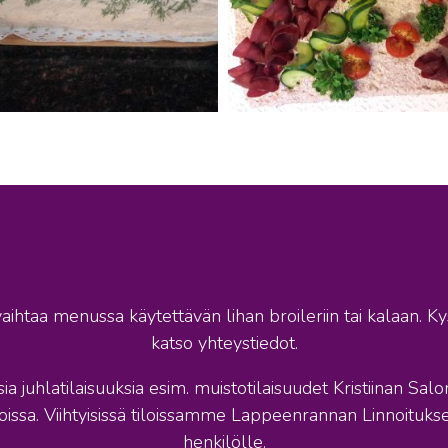
vaihtaa menussa käytettävän lihan broileriin tai kalaan. Kys
katso yhteystiedot.
isia juhlatilaisuuksia esim. muistotilaisuudet Kristiinan Salo
loissa. Viihtyisissä tiloissamme Lappeenrannan Linnoituks
henkilölle.