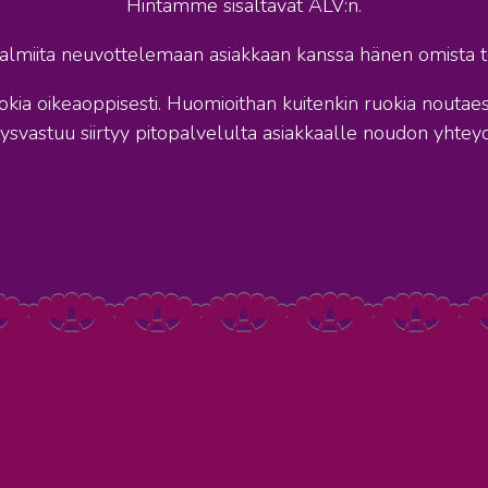
Hintamme sisältävät ALV:n.
lmiita neuvottelemaan asiakkaan kanssa hänen omista t
ia oikeaoppisesti. Huomioithan kuitenkin ruokia noutaess
tysvastuu siirtyy pitopalvelulta asiakkaalle noudon yhtey