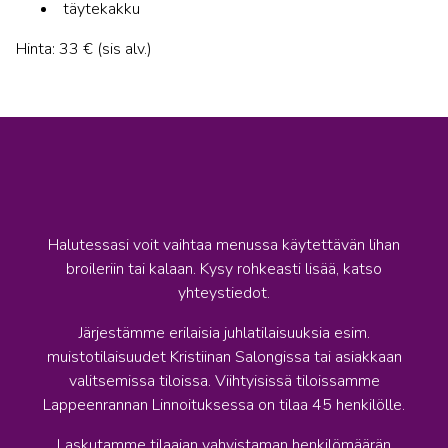
täytekakku
Hinta: 33 € (sis alv.)
Halutessasi voit vaihtaa menussa käytettävän lihan
broileriin tai kalaan. Kysy rohkeasti lisää, katso
yhteystiedot.
Järjestämme erilaisia juhlatilaisuuksia esim.
muistotilaisuudet Kristiinan Salongissa tai asiakkaan
valitsemissa tiloissa. Viihtyisissä tiloissamme
Lappeenrannan Linnoituksessa on tilaa 45 henkilölle.
Laskutamme tilaajan vahvistaman henkilömäärän