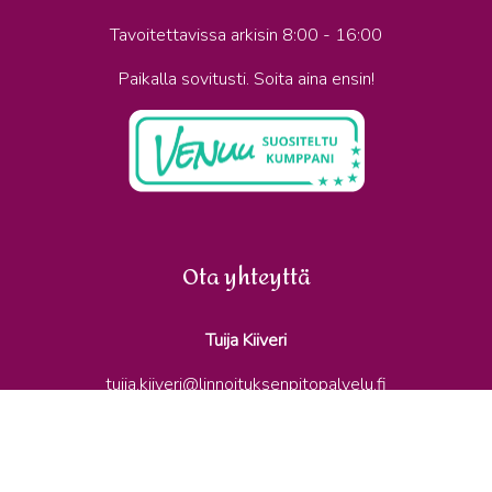
Tavoitettavissa arkisin 8:00 - 16:00
Paikalla sovitusti. Soita aina ensin!
Ota yhteyttä
Tuija Kiiveri
tuija.kiiveri@linnoituksenpitopalvelu.fi
040 702 4608
(Puhelin & WhatsApp)