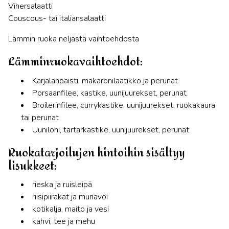
Vihersalaatti
Couscous- tai italiansalaatti
Lämmin ruoka neljästä vaihtoehdosta
Lämminruokavaihtoehdot:
Karjalanpaisti, makaronilaatikko ja perunat
Porsaanfilee, kastike, uunijuurekset, perunat
Broilerinfilee, currykastike, uunijuurekset, ruokakaura
tai perunat
Uunilohi, tartarkastike, uunijuurekset, perunat
Ruokatarjoilujen hintoihin sisältyy
lisukkeet:
rieska ja ruisleipä
riisipiirakat ja munavoi
kotikalja, maito ja vesi
kahvi, tee ja mehu